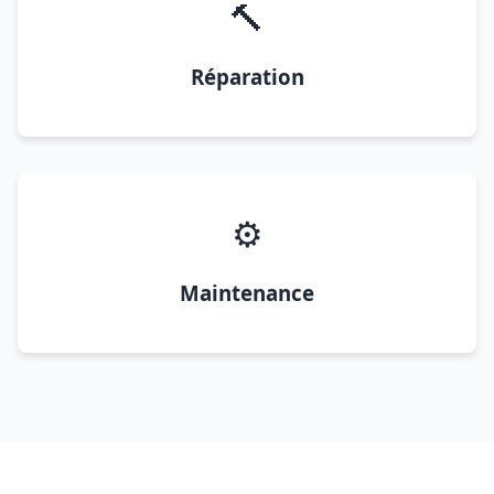
🔨
Réparation
⚙️
Maintenance