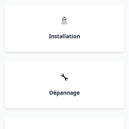
🚿
Installation
🔧
Dépannage