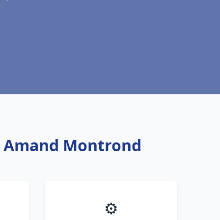
int Amand Montrond
⚙️