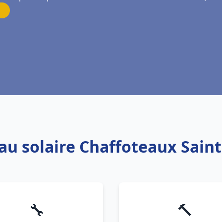
eau solaire Chaffoteaux Sa
🔧
🔨