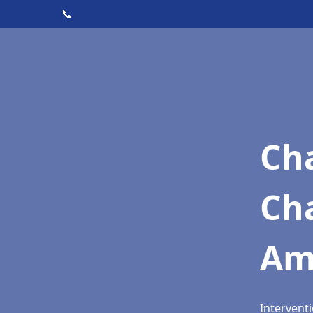
📞
Cha
Ch
Am
Intervent