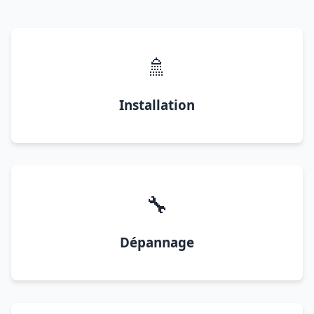
🚿
Installation
🔧
Dépannage