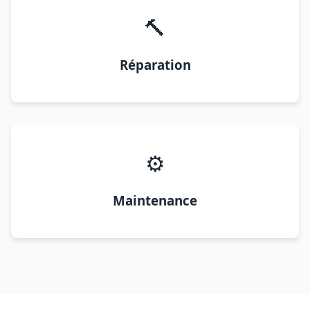
🔨
Réparation
⚙️
Maintenance