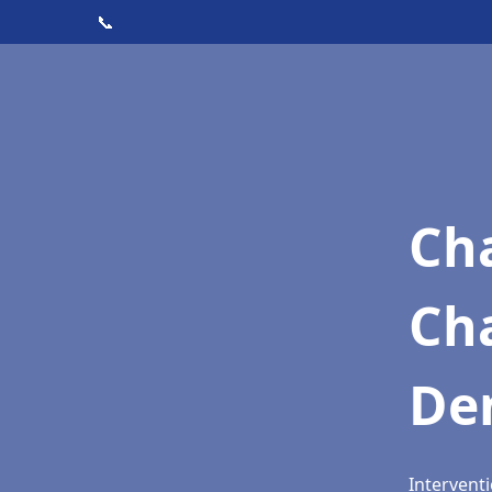
📞
Cha
Cha
De
Interventi