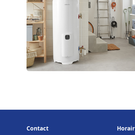
Contact
Horair