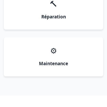
🔨
Réparation
⚙️
Maintenance