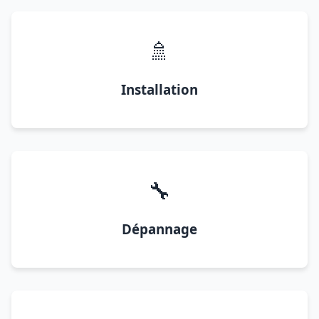
🚿
Installation
🔧
Dépannage