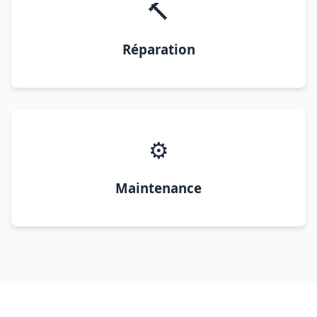
🔨
Réparation
⚙️
Maintenance