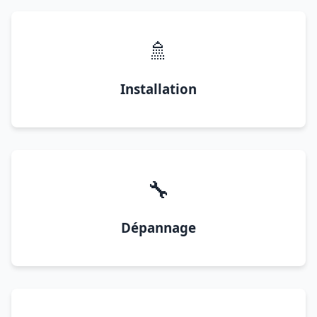
🚿
Installation
🔧
Dépannage