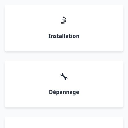
🚿
Installation
🔧
Dépannage