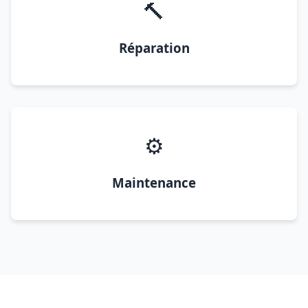
🔨
Réparation
⚙️
Maintenance