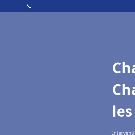
📞
Cha
Ch
les
Interventi