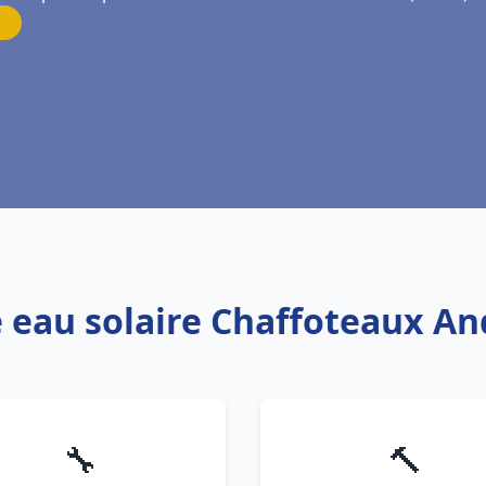
e eau solaire Chaffoteaux An
🔧
🔨