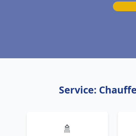
Service: Chauff
🚿