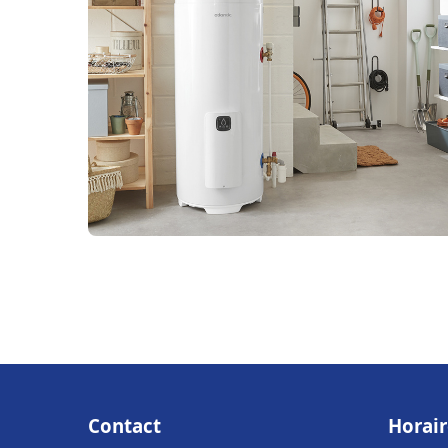
Contact
Horair