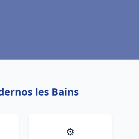
dernos les Bains
⚙️