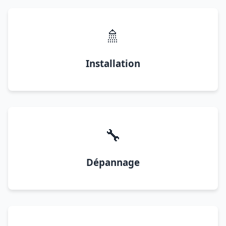
🚿
Installation
🔧
Dépannage