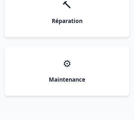
🔨
Réparation
⚙️
Maintenance