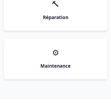
🔨
Réparation
⚙️
Maintenance