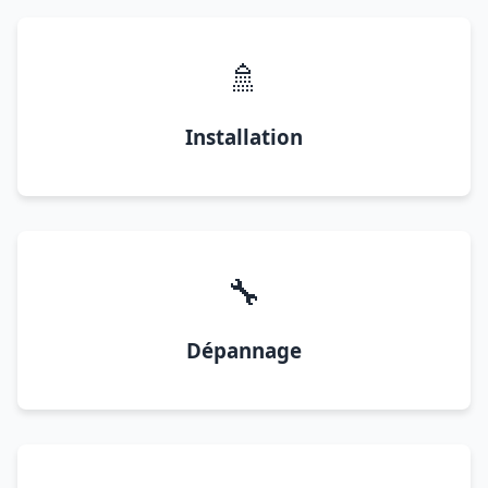
🚿
Installation
🔧
Dépannage