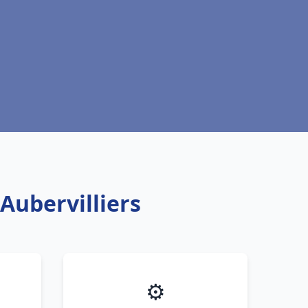
Aubervilliers
⚙️