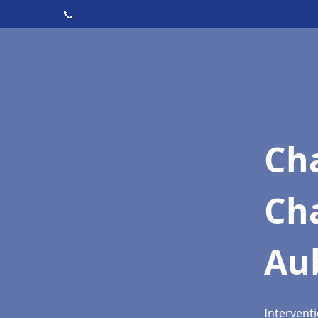
📞
Cha
Ch
Aub
Interventi