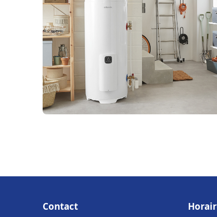
Contact
Horair