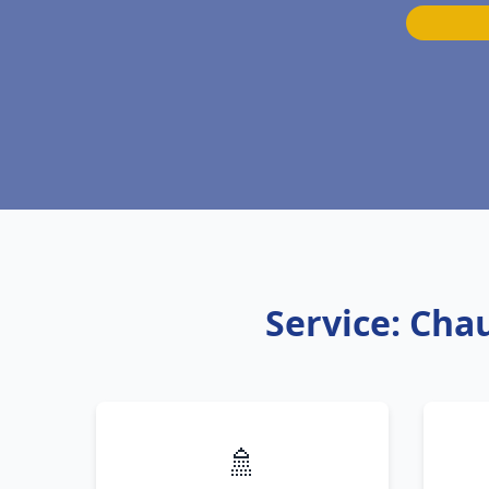
Service: Cha
🚿