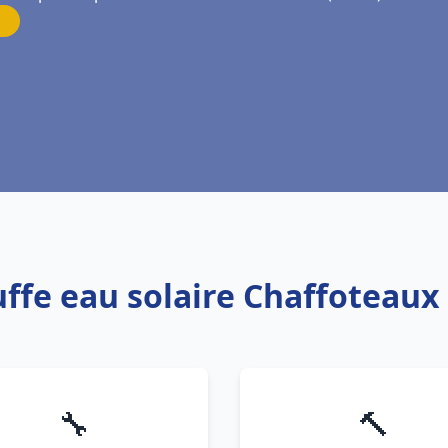
uffe eau solaire Chaffoteaux 
🔧
🔨