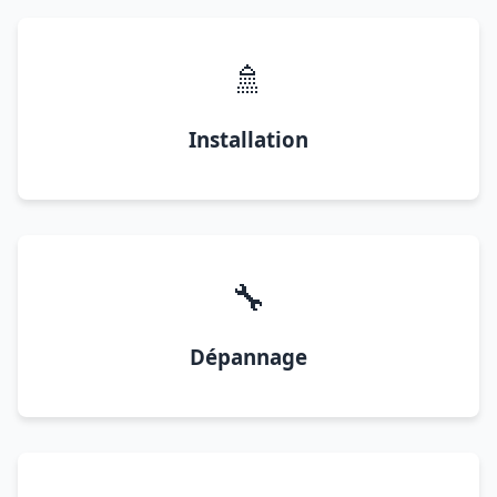
🚿
Installation
🔧
Dépannage