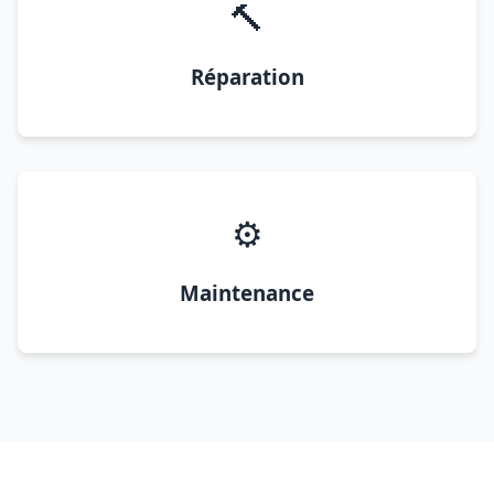
🔨
Réparation
⚙️
Maintenance