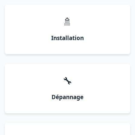
🚿
Installation
🔧
Dépannage