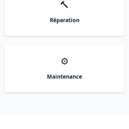
🔨
Réparation
⚙️
Maintenance