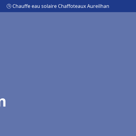
🕒 Chauffe eau solaire Chaffoteaux Aureilhan
n