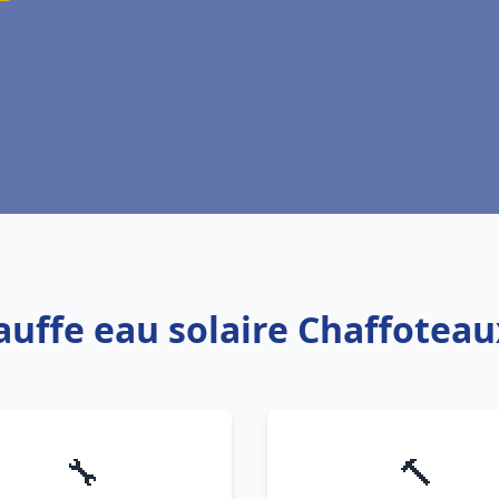
auffe eau solaire Chaffotea
🔧
🔨