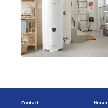
Contact
Horair