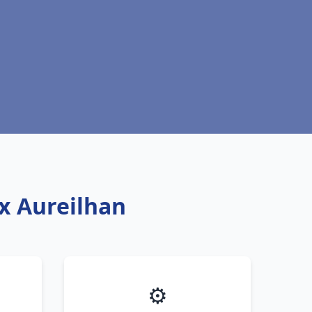
ux Aureilhan
⚙️