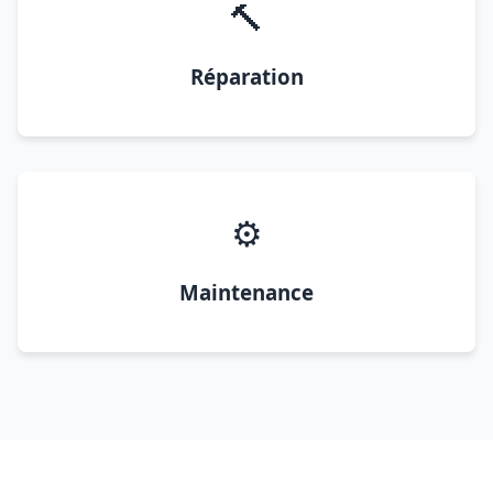
🔨
Réparation
⚙️
Maintenance