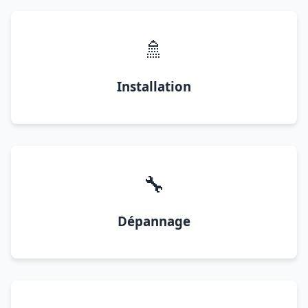
🚿
Installation
🔧
Dépannage