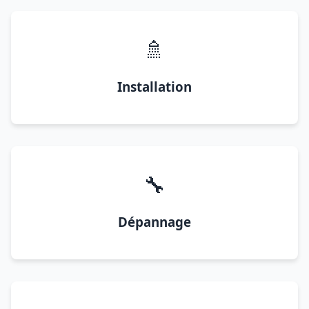
🚿
Installation
🔧
Dépannage