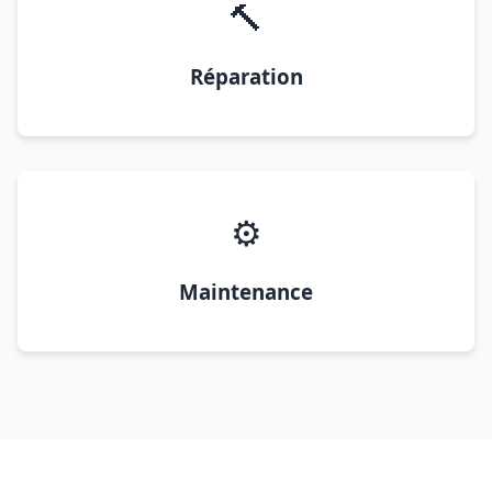
🔨
Réparation
⚙️
Maintenance