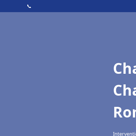
📞
Cha
Cha
Rom
Interventi