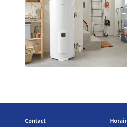
Contact
Horair