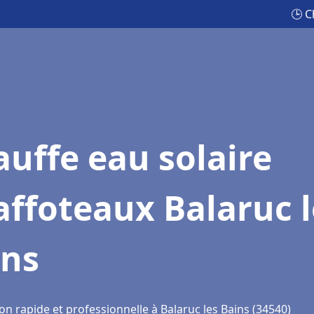
🕒 C
uffe eau solaire
ffoteaux Balaruc l
ins
on rapide et professionnelle à Balaruc les Bains (34540)