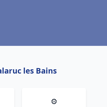
laruc les Bains
⚙️