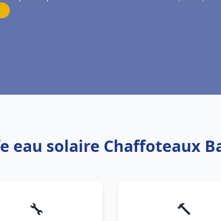
fe eau solaire Chaffoteaux Ba
🔧
🔨