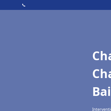
📞
Cha
Cha
Ba
Interventi