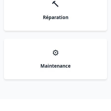
🔨
Réparation
⚙️
Maintenance