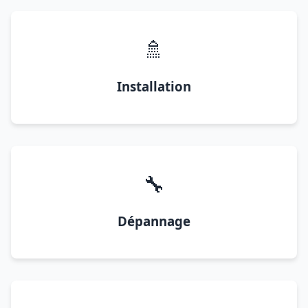
🚿
Installation
🔧
Dépannage