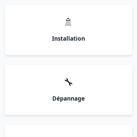
🚿
Installation
🔧
Dépannage