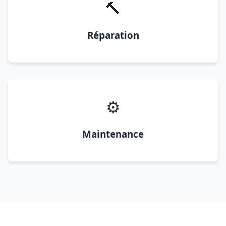
🔨
Réparation
⚙️
Maintenance