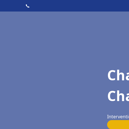
📞
Cha
Cha
Interventi