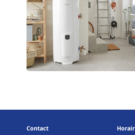
Contact
Horair