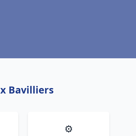
x Bavilliers
⚙️