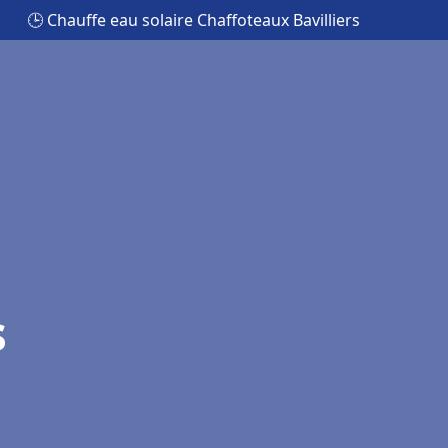
🕒 Chauffe eau solaire Chaffoteaux Bavilliers
s