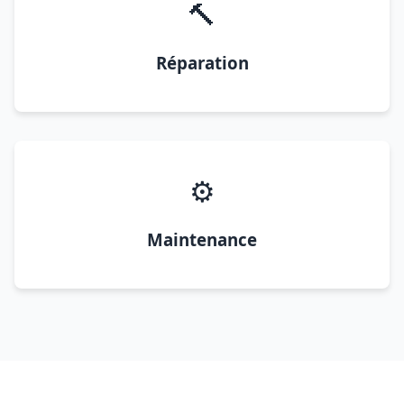
🔨
Réparation
⚙️
Maintenance