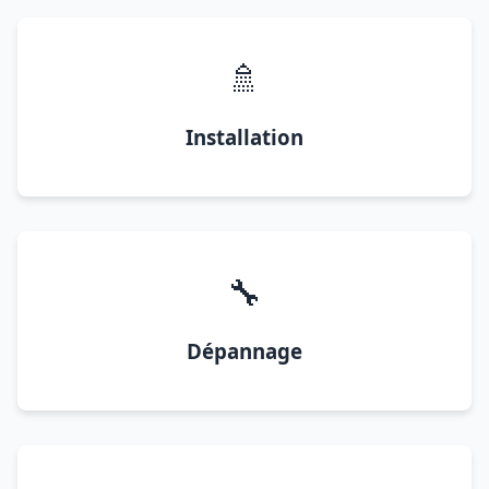
🚿
Installation
🔧
Dépannage