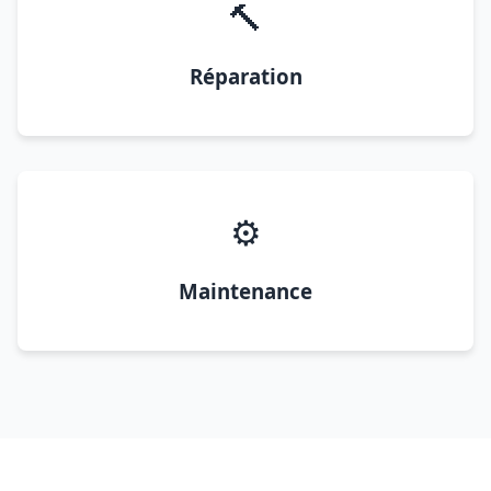
🔨
Réparation
⚙️
Maintenance