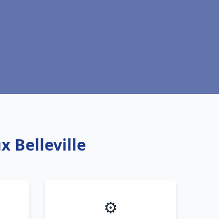
x Belleville
⚙️