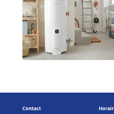
Contact
Horair