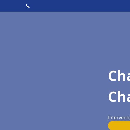
📞
Cha
Cha
Interventi