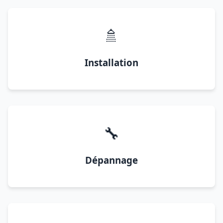
🚿
Installation
🔧
Dépannage