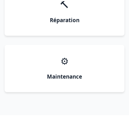
🔨
Réparation
⚙️
Maintenance