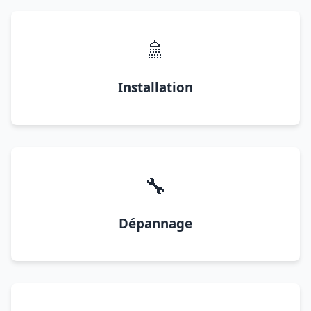
🚿
Installation
🔧
Dépannage