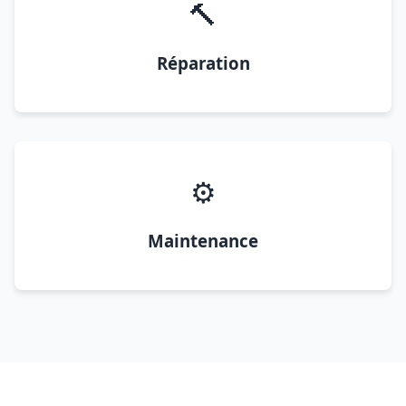
🔨
Réparation
⚙️
Maintenance