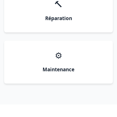
🔨
Réparation
⚙️
Maintenance