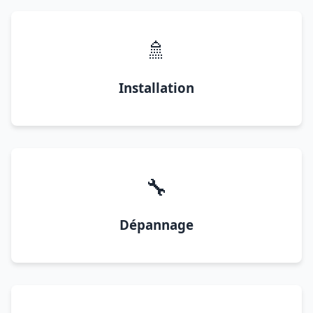
🚿
Installation
🔧
Dépannage