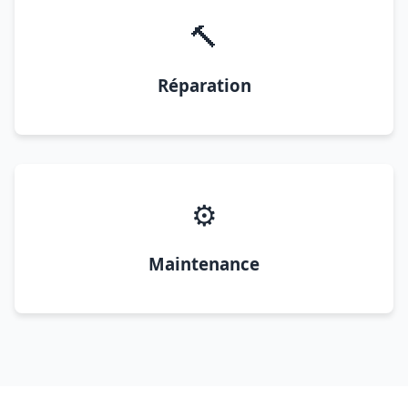
🔨
Réparation
⚙️
Maintenance