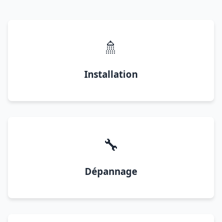
🚿
Installation
🔧
Dépannage