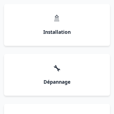
🚿
Installation
🔧
Dépannage