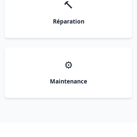
🔨
Réparation
⚙️
Maintenance