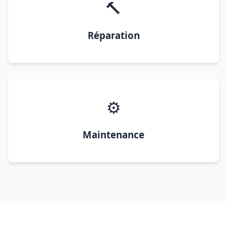
🔨
Réparation
⚙️
Maintenance