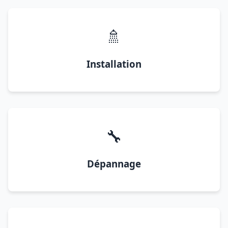
🚿
Installation
🔧
Dépannage