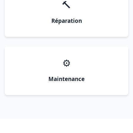
🔨
Réparation
⚙️
Maintenance