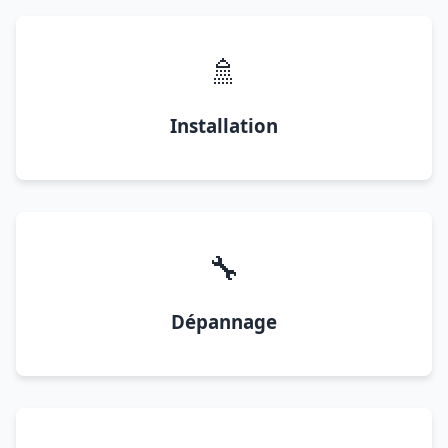
🚿
Installation
🔧
Dépannage