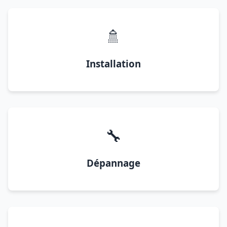
🚿
Installation
🔧
Dépannage