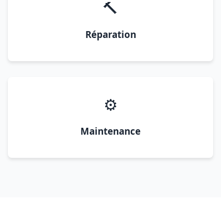
🔨
Réparation
⚙️
Maintenance