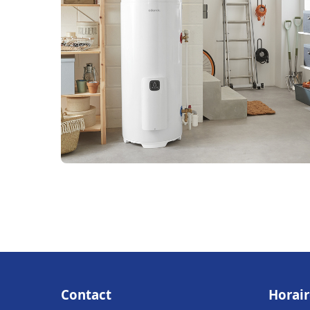
Contact
Horair