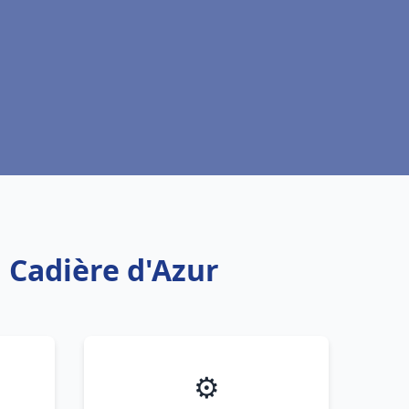
 Cadière d'Azur
⚙️