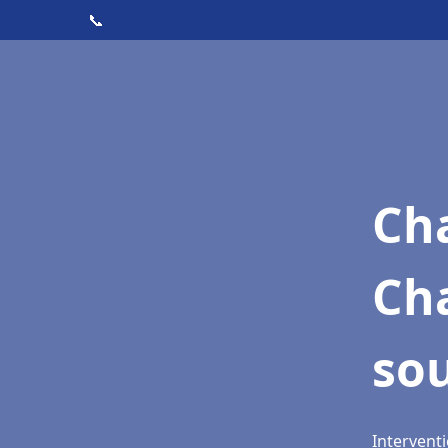
📞
Cha
Cha
sou
Interventi