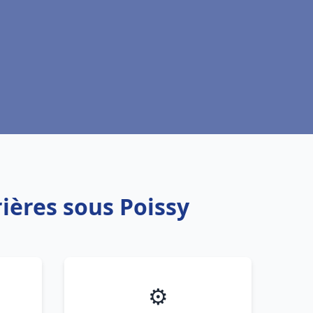
ières sous Poissy
⚙️