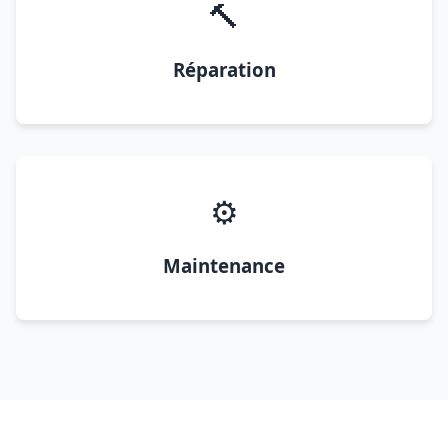
🔨
Réparation
⚙️
Maintenance