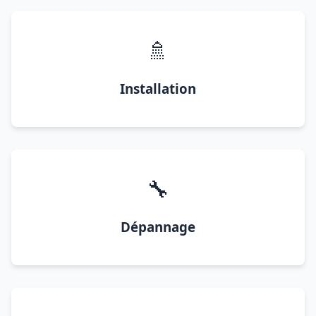
🚿
Installation
🔧
Dépannage