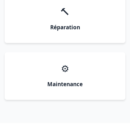
🔨
Réparation
⚙️
Maintenance