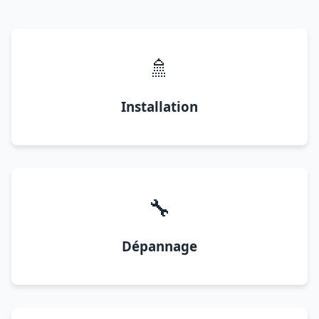
🚿
Installation
🔧
Dépannage