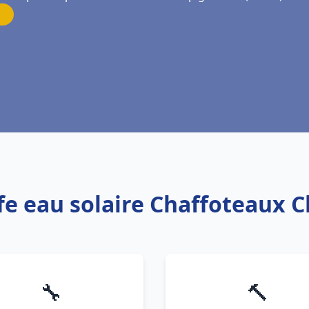
ffe eau solaire Chaffoteaux 
🔧
🔨