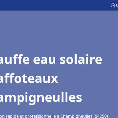
🕒 
uffe eau solaire
affoteaux
ampigneulles
ion rapide et professionnelle à Champigneulles (54250)