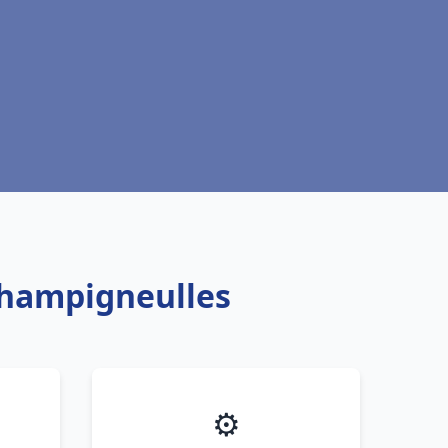
Champigneulles
⚙️