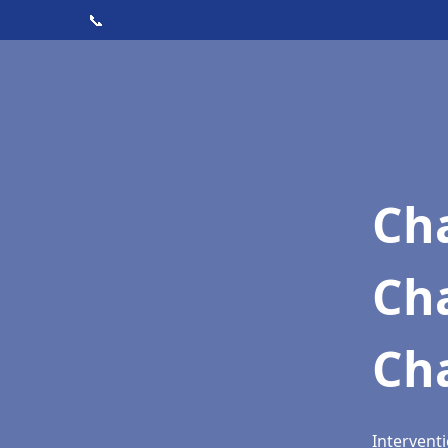
📞
Cha
Ch
Ch
Intervent