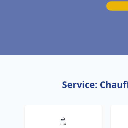
Service: Chau
🚿