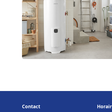
Contact
Horair