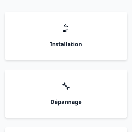
🚿
Installation
🔧
Dépannage