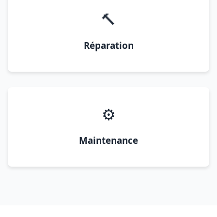
🔨
Réparation
⚙️
Maintenance