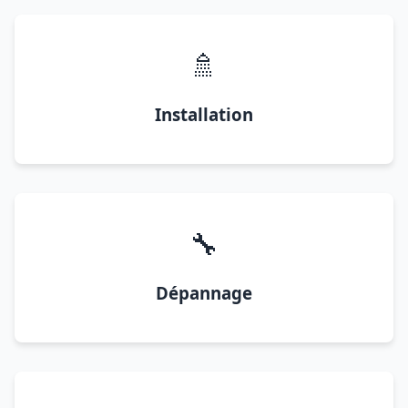
🚿
Installation
🔧
Dépannage