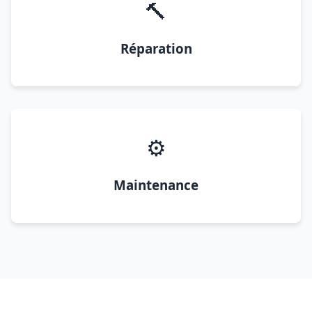
🔨
Réparation
⚙️
Maintenance