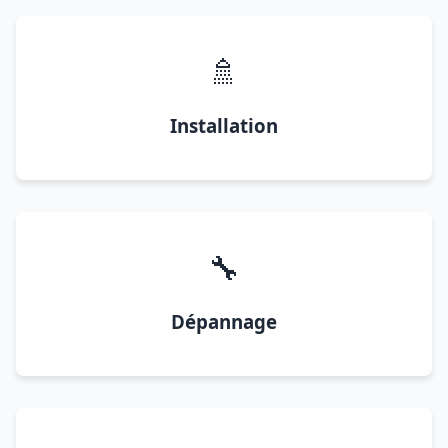
🚿
Installation
🔧
Dépannage