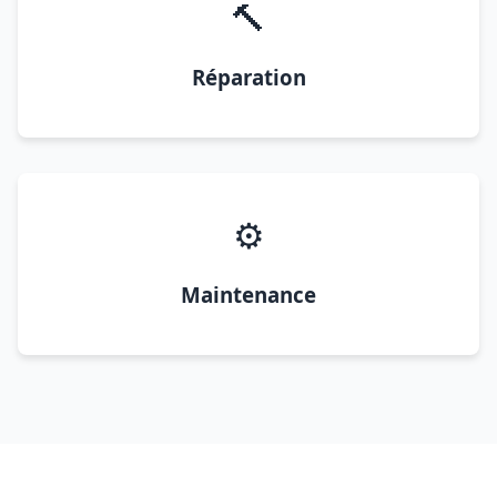
🔨
Réparation
⚙️
Maintenance