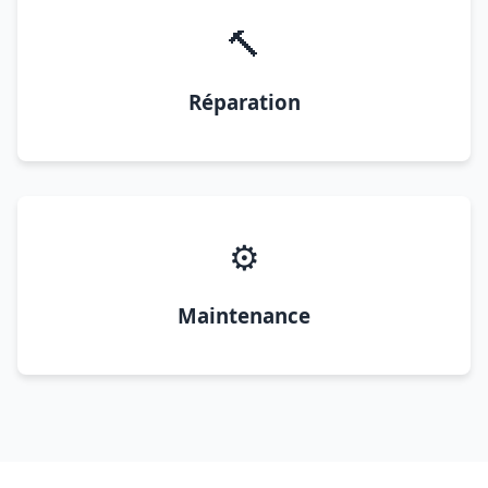
🔨
Réparation
⚙️
Maintenance