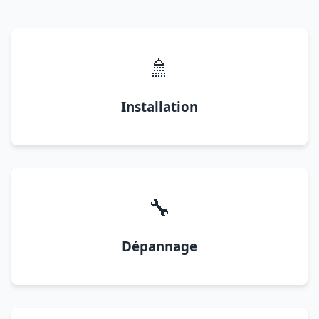
🚿
Installation
🔧
Dépannage