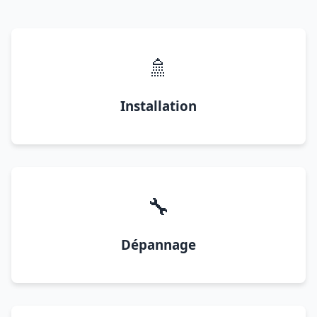
🚿
Installation
🔧
Dépannage