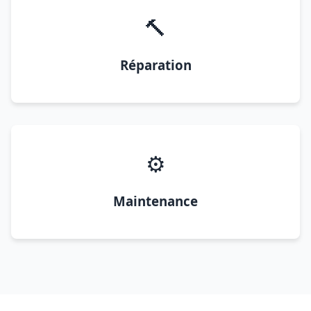
🔨
Réparation
⚙️
Maintenance