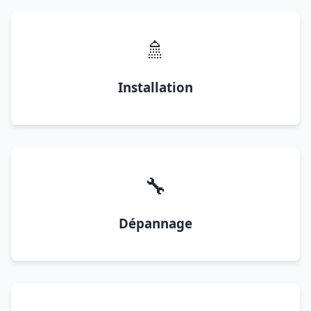
🚿
Installation
🔧
Dépannage