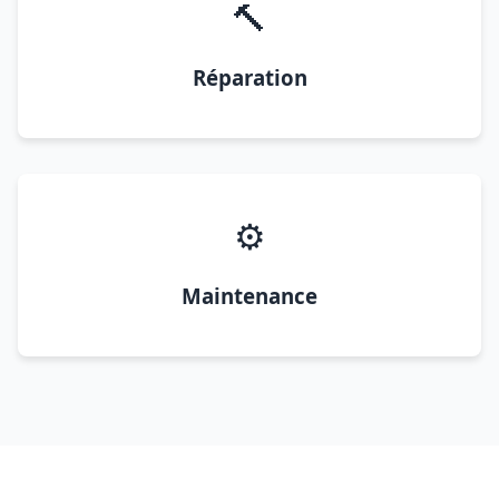
🔨
Réparation
⚙️
Maintenance