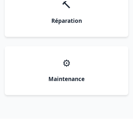
🔨
Réparation
⚙️
Maintenance