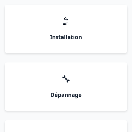
🚿
Installation
🔧
Dépannage