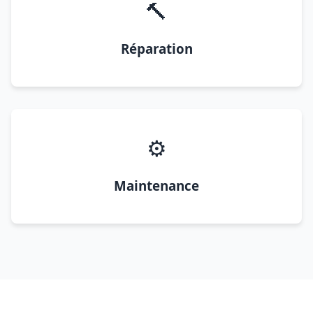
🔨
Réparation
⚙️
Maintenance