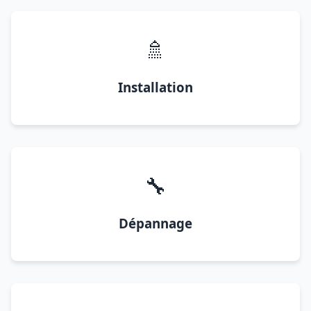
🚿
Installation
🔧
Dépannage