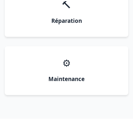
🔨
Réparation
⚙️
Maintenance