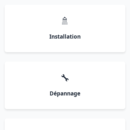
🚿
Installation
🔧
Dépannage