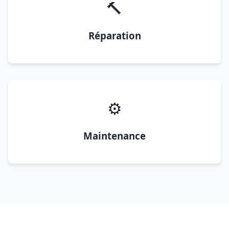
🔨
Réparation
⚙️
Maintenance