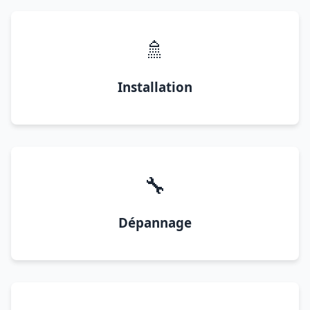
🚿
Installation
🔧
Dépannage