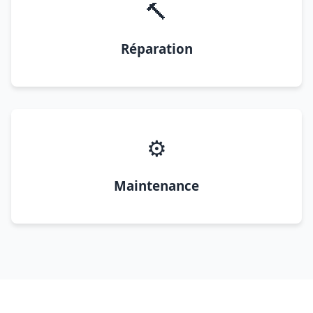
🔨
Réparation
⚙️
Maintenance