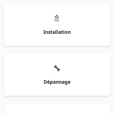
🚿
Installation
🔧
Dépannage