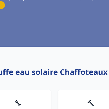
uffe eau solaire Chaffoteaux
🔧
🔨