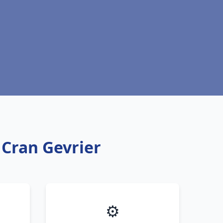
 Cran Gevrier
⚙️