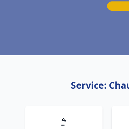
Service: Cha
🚿