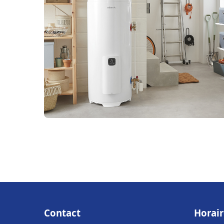
Contact
Horair