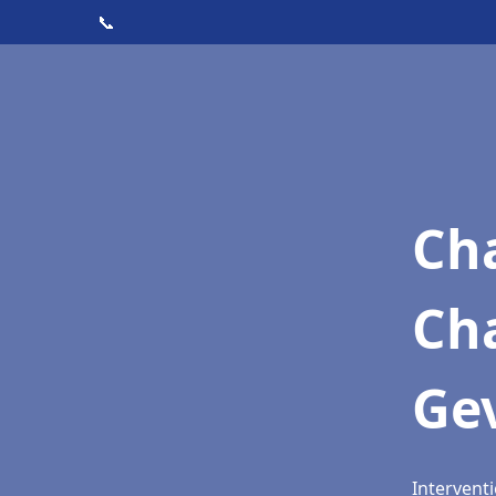
📞
Cha
Ch
Gev
Interventi