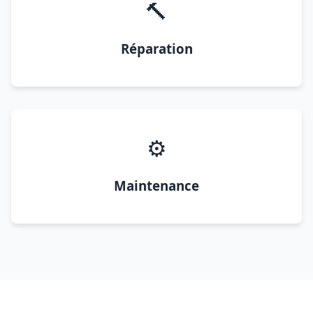
🔨
Réparation
⚙️
Maintenance